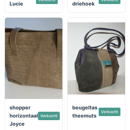
Lucie
driehoek
shopper
beugeltas
Verkocht
horizontaal
theemuts
Verkocht
Joyce