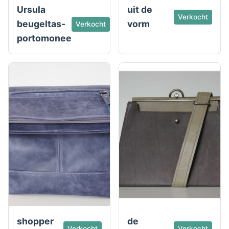
Ursula
uit de
Verkocht
beugeltas-
vorm
Verkocht
portomonee
shopper
de
Verkocht
Verkocht