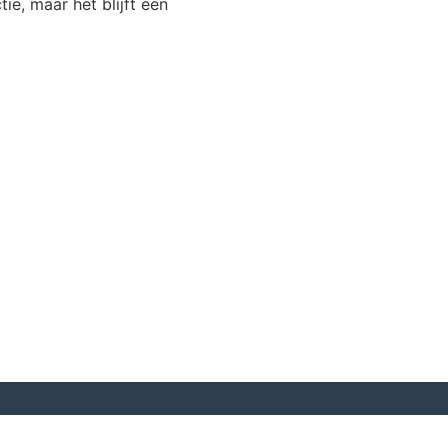
tie, maar het blijft een
KvK