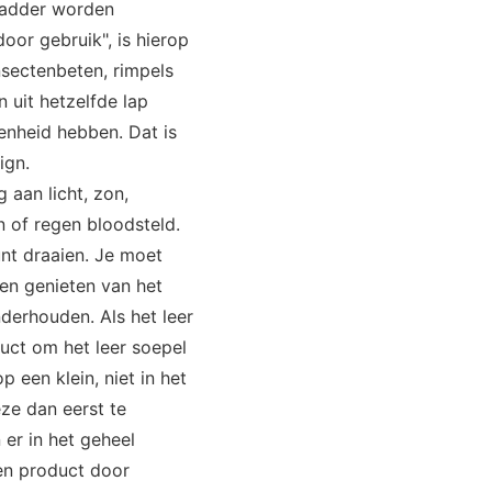
gladder worden
oor gebruik", is hierop
insectenbeten, rimpels
 uit hetzelfde lap
genheid hebben. Dat is
ign.
 aan licht, zon,
n of regen bloodsteld.
unt draaien. Je moet
ven genieten van het
derhouden. Als het leer
uct om het leer soepel
 een klein, niet in het
eze dan eerst te
 er in het geheel
ren product door