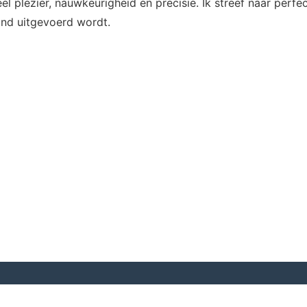
el plezier, nauwkeurigheid en precisie. Ik streef naar perfec
nd uitgevoerd wordt.
Contact