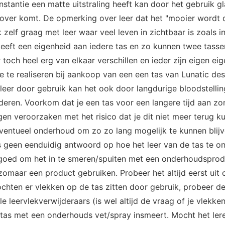
instantie een matte uitstraling heeft kan door het gebruik 
over komt. De opmerking over leer dat het "mooier wordt d
 zelf graag met leer waar veel leven in zichtbaar is zoals 
geeft een eigenheid aan iedere tas en zo kunnen twee tassen
toch heel erg van elkaar verschillen en ieder zijn eigen ei
e te realiseren bij aankoop van een een tas van Lunatic des
eer door gebruik kan het ook door langdurige bloodstelling
eren. Voorkom dat je een tas voor een langere tijd aan zo
gen veroorzaken met het risico dat je dit niet meer terug k
 eventueel onderhoud om zo zo lang mogelijk te kunnen blij
s geen eenduidig antwoord op hoe het leer van de tas te on
 goed om het in te smeren/spuiten met een onderhoudsprod
omaar een product gebruiken. Probeer het altijd eerst uit op
ochten er vlekken op de tas zitten door gebruik, probeer d
e leervlekverwijderaars (is wel altijd de vraag of je vlekken
de tas met een onderhouds vet/spray insmeert. Mocht het le