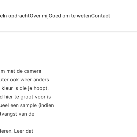
ie
In opdracht
Over mij
Goed om te weten
Contact
t om met de camera
puter ook weer anders
kleur is die je hoopt,
d hier te groot voor is
ueel een sample (indien
ntvangst van de
deren. Leer dat